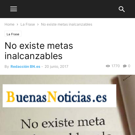
Home
La Frase
No existe metas inalcanzables
La Frase
No existe metas
inalcanzables
1770
0
By
Redacción BN.es
-
20 junio, 2017