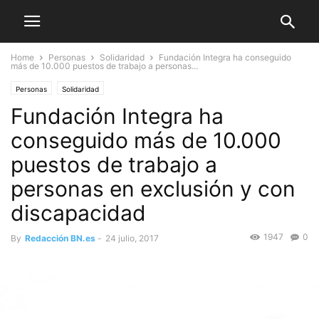
Home
Personas
Solidaridad
Fundación Integra ha conseguido
más de 10.000 puestos de trabajo a personas...
Personas
Solidaridad
Fundación Integra ha
conseguido más de 10.000
puestos de trabajo a
personas en exclusión y con
discapacidad
1947
0
By
Redacción BN.es
-
24 julio, 2017