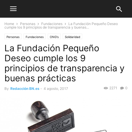
Home
Personas
Fundaciones
La Fundación Pequeño Deseo
cumple los 9 principios de transparencia y buenas...
Personas
Fundaciones
ONG's
Solidaridad
La Fundación Pequeño
Deseo cumple los 9
principios de transparencia y
buenas prácticas
2271
0
By
Redacción BN.es
-
4 agosto, 2017