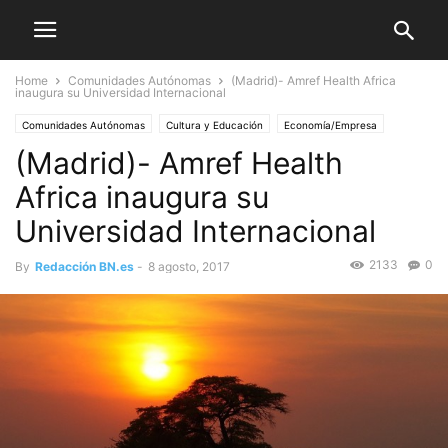
Home
Comunidades Autónomas
(Madrid)- Amref Health Africa
inaugura su Universidad Internacional
Comunidades Autónomas
Cultura y Educación
Economía/Empresa
(Madrid)- Amref Health
Madrid
Nacional
Africa inaugura su
Universidad Internacional
2133
0
By
Redacción BN.es
-
8 agosto, 2017