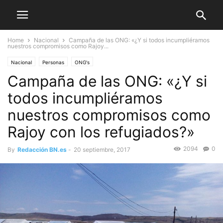
Home
Nacional
Campaña de las ONG: «¿Y si todos incumpliéramos
nuestros compromisos como Rajoy...
Nacional
Personas
ONG's
Campaña de las ONG: «¿Y si
todos incumpliéramos
nuestros compromisos como
Rajoy con los refugiados?»
2094
0
By
Redacción BN.es
-
20 septiembre, 2017