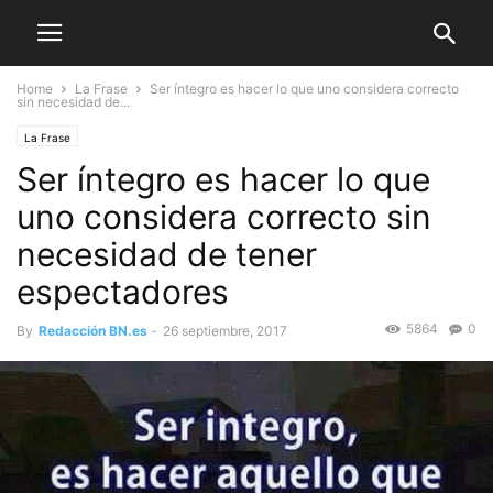
Home
La Frase
Ser íntegro es hacer lo que uno considera correcto
sin necesidad de...
La Frase
Ser íntegro es hacer lo que
uno considera correcto sin
necesidad de tener
espectadores
5864
0
By
Redacción BN.es
-
26 septiembre, 2017