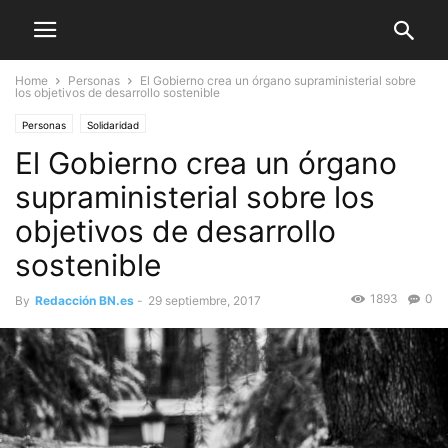
Home
Personas
El Gobierno crea un órgano supraministerial sobre
los objetivos de desarrollo sostenible
Personas
Solidaridad
El Gobierno crea un órgano
supraministerial sobre los
objetivos de desarrollo
sostenible
1893
0
By
Redacción BN.es
-
29 septiembre, 2017