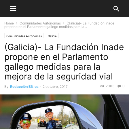
Home
Comunidades Autónomas
(Galicia)- La Fundación Inade
propone en el Parlamento gallego medidas para la...
Comunidades Autónomas
Galicia
(Galicia)- La Fundación Inade
propone en el Parlamento
gallego medidas para la
mejora de la seguridad vial
2003
0
By
Redacción BN.es
-
2 octubre, 2017