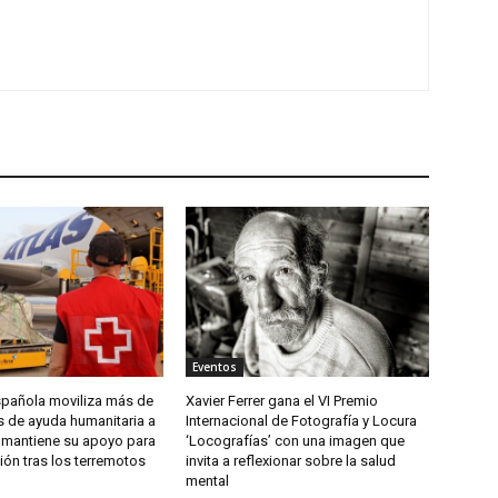
Eventos
spañola moviliza más de
Xavier Ferrer gana el VI Premio
s de ayuda humanitaria a
Internacional de Fotografía y Locura
 mantiene su apoyo para
‘Locografías’ con una imagen que
ión tras los terremotos
invita a reflexionar sobre la salud
mental