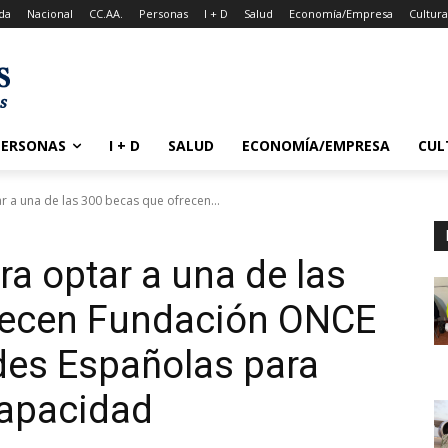
da
Nacional
CC.AA.
Personas
I + D
Salud
Economía/Empresa
Cultur
PERSONAS
I + D
SALUD
ECONOMÍA/EMPRESA
CUL
 a una de las 300 becas que ofrecen...
a optar a una de las
recen Fundación ONCE
des Españolas para
apacidad