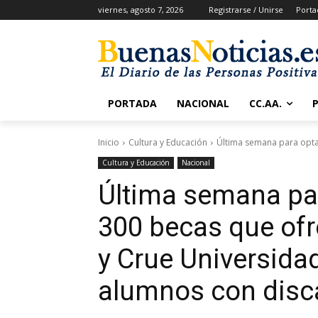
viernes, agosto 7, 2026
Registrarse / Unirse
Porta
PORTADA
NACIONAL
CC.AA.
Inicio
Cultura y Educación
Última semana para optar
Cultura y Educación
Nacional
Última semana par
300 becas que of
y Crue Universida
alumnos con disc