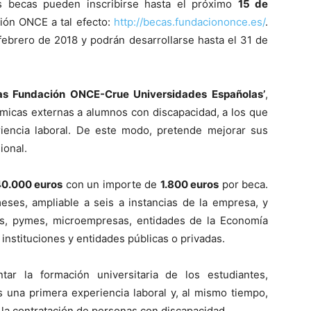
s becas pueden inscribirse hasta el próximo
15 de
ión ONCE a tal efecto:
http://becas.fundaciononce.es/
.
febrero de 2018 y podrán desarrollarse hasta el 31 de
as Fundación ONCE-Crue Universidades Españolas’
,
émicas externas a alumnos con discapacidad, a los que
riencia laboral. De este modo, pretende mejorar sus
ional.
0.000 euros
con un importe de
1.800 euros
por beca.
meses, ampliable a seis a instancias de la empresa, y
s, pymes, microempresas, entidades de la Economía
s instituciones y entidades públicas o privadas.
ar la formación universitaria de los estudiantes,
les una primera experiencia laboral y, al mismo tiempo,
la contratación de personas con discapacidad.