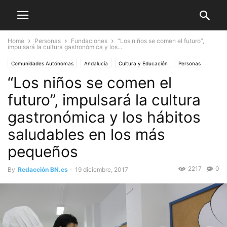
Home
Personas
Fundaciones
“Los niños se comen el futuro”,
impulsará la cultura gastronómica y los...
Comunidades Autónomas
Andalucía
Cultura y Educación
Personas
“Los niños se comen el
Fundaciones
futuro”, impulsará la cultura
gastronómica y los hábitos
saludables en los más
pequeños
2217
0
By
Redacción BN.es
-
19 diciembre, 2017