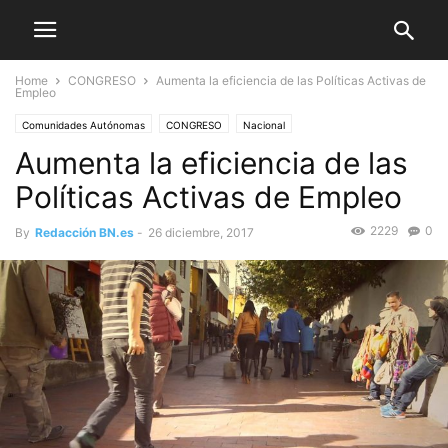
Home
CONGRESO
Aumenta la eficiencia de las Políticas Activas de
Empleo
Comunidades Autónomas
CONGRESO
Nacional
Aumenta la eficiencia de las
Políticas Activas de Empleo
2229
0
By
Redacción BN.es
-
26 diciembre, 2017