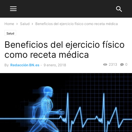
Home
Salud
Beneficios del ejercicio físico como receta médica
Salud
Beneficios del ejercicio físico
como receta médica
2313
0
By
Redacción BN.es
-
9 enero, 2018