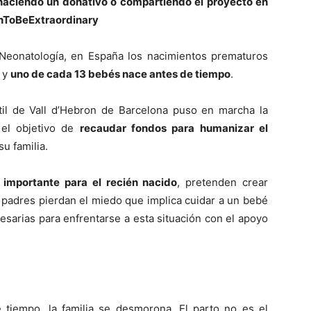
haciendo un donativo o compartiendo el proyecto en
rnToBeExtraordinary
Neonatología, en España los nacimientos prematuros
 y
uno de cada 13 bebés nace antes de tiempo
.
ntil de Vall d’Hebron de Barcelona puso en marcha la
 el objetivo de
recaudar fondos para humanizar el
u familia.
s importante para el recién nacido
, pretenden crear
 padres pierdan el miedo que implica cuidar a un bebé
sarias para enfrentarse a esta situación con el apoyo
tiempo, la familia se desmorona. El parto no es el