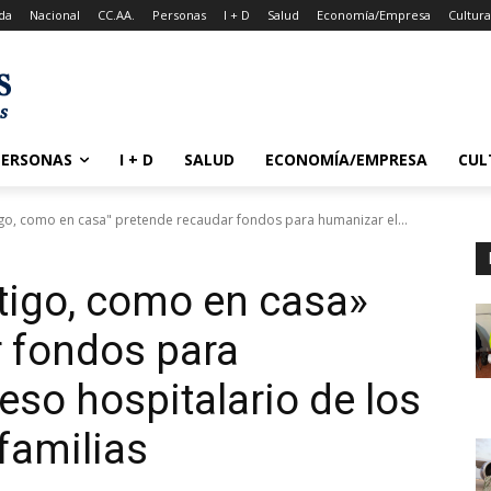
da
Nacional
CC.AA.
Personas
I + D
Salud
Economía/Empresa
Cultur
PERSONAS
I + D
SALUD
ECONOMÍA/EMPRESA
CUL
igo, como en casa" pretende recaudar fondos para humanizar el...
tigo, como en casa»
 fondos para
eso hospitalario de los
familias