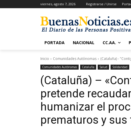
viernes, agosto 7, 2026
Registrarse / Unirse
Porta
PORTADA
NACIONAL
CC.AA.
Inicio
Comunidades Autónomas
(Cataluña) - "Cont
Comunidades Autónomas
Cataluña
Salud
Solidaridad
(Cataluña) – «Con
pretende recaudar
humanizar el proc
prematuros y sus 