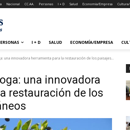
a
Nacional
CC.AA.
Personas
I + D
Salud
Economía/Empresa
Cultura
PERSONAS
I + D
SALUD
ECONOMÍA/EMPRESA
CUL
a: una innovadora herramienta para la restauración de los paisajes...
loga: una innovadora
a restauración de los
áneos