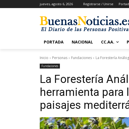
jueves, agosto 6, 2026
Registrarse / Unirse
Portad
PORTADA
NACIONAL
CC.AA.
Inicio
Personas
Fundaciones
La Forestería Análog
Fundaciones
La Forestería Aná
herramienta para l
paisajes mediterr