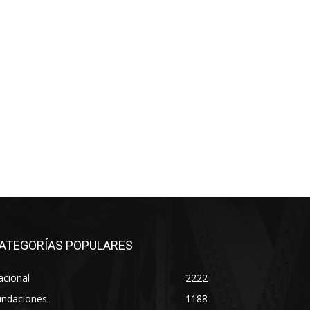
ATEGORÍAS POPULARES
acional
2222
undaciones
1188