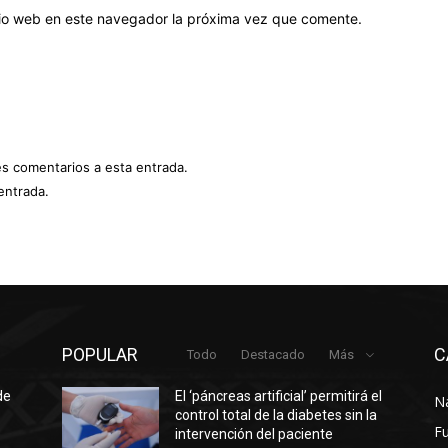
itio web en este navegador la próxima vez que comente.
es comentarios a esta entrada.
entrada.
POPULAR
C
Todo
Destacado
Más
de
El ‘páncreas artificial’ permitirá el
N
control total de la diabetes sin la
F
intervención del paciente