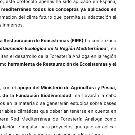
go, este protocolo apenas ha sido aplicado en España,
a mediterráneo todos los conceptos ya aplicados en
ormación del clima futuro que permita su adaptación al
s inmersos.
la Restauración de Ecosistemas (FIRE)
ha comenzado
estauración Ecológica de la Región Mediterránea”
, en
tan el desarrollo de la Forestería Análoga en la región
como
herramienta de Restauración de Ecosistemas y el
o, con el
apoyo del Ministerio de Agricultura y Pesca,
 de la Fundación Biodiversidad
, se llevarán a cabo
tos en la materia o se generarán estudios sobre bases
ariables climáticas que deberían tenerse en cuenta en
imera Red Mediterránea de Forestería Análoga como
aptación e impulso para proyectos que quieran aplicar
restauración de nuestros paisajes mediterráneos.