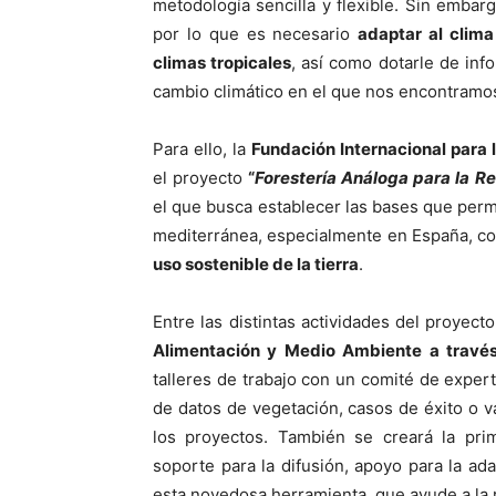
metodología sencilla y flexible. Sin embar
por lo que es necesario
adaptar al clim
climas tropicales
, así como dotarle de inf
cambio climático en el que nos encontramo
Para ello, la
Fundación Internacional para 
el proyecto
“
Forestería Análoga para la R
el que busca establecer las bases que permi
mediterránea, especialmente en España, 
uso sostenible de la tierra
.
Entre las distintas actividades del proyect
Alimentación y Medio Ambiente a través
talleres de trabajo con un comité de exper
de datos de vegetación, casos de éxito o v
los proyectos. También se creará la pr
soporte para la difusión, apoyo para la ad
esta novedosa herramienta, que ayude a la 