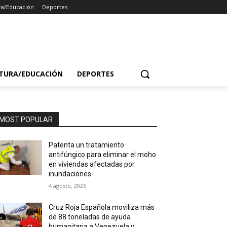
ra/Educación
Deportes
TURA/EDUCACIÓN
DEPORTES
MOST POPULAR
Patenta un tratamiento
antifúngico para eliminar el moho
en viviendas afectadas por
inundaciones
4 agosto, 2026
Cruz Roja Española moviliza más
de 88 toneladas de ayuda
humanitaria a Venezuela y