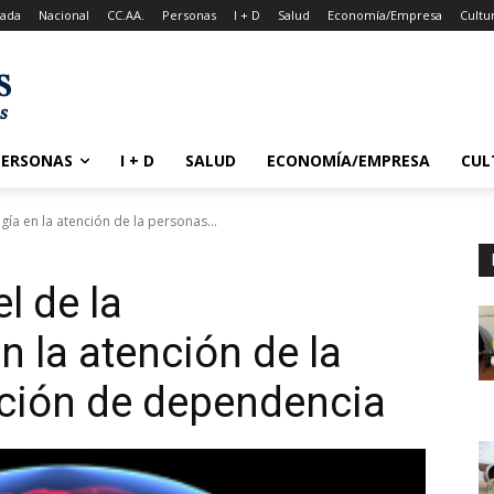
tada
Nacional
CC.AA.
Personas
I + D
Salud
Economía/Empresa
Cultu
PERSONAS
I + D
SALUD
ECONOMÍA/EMPRESA
CUL
ía en la atención de la personas...
l de la
 la atención de la
ación de dependencia