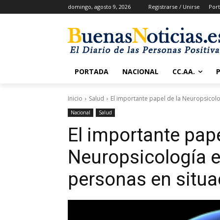
domingo, agosto 9, 2026
Registrarse / Unirse
Por
PORTADA
NACIONAL
CC.AA.
Inicio
Salud
El importante papel de la Neuropsicolog
Nacional
Salud
El importante pape
Neuropsicología en
personas en situ