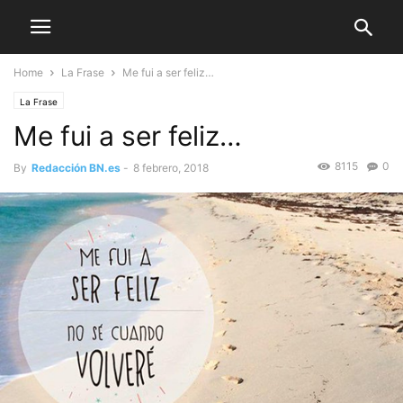
Home
La Frase
Me fui a ser feliz…
La Frase
Me fui a ser feliz…
8115
0
By
Redacción BN.es
-
8 febrero, 2018