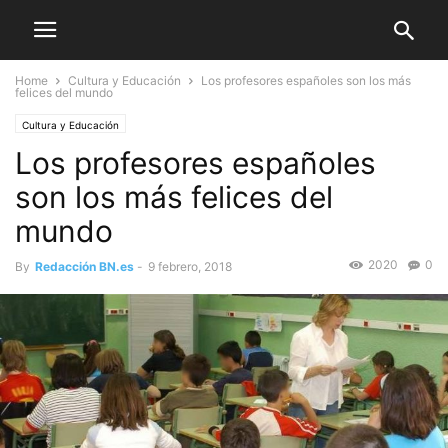
Home
Cultura y Educación
Los profesores españoles son los más
felices del mundo
Cultura y Educación
Los profesores españoles
son los más felices del
mundo
2020
0
By
Redacción BN.es
-
9 febrero, 2018