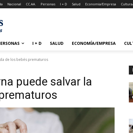
da
Nacional
CC.AA.
Personas
I + D
Salud
Economía/Empresa
Cultura
PERSONAS
I + D
SALUD
ECONOMÍA/EMPRESA
CUL
ida de los bebés prematuros
na puede salvar la
 prematuros