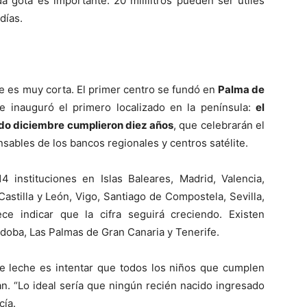
a gota es importante: 20 mililitros pueden ser útiles
días.
he es muy corta. El primer centro se fundó en
Palma de
se inauguró el primero localizado en la península:
el
do diciembre cumplieron diez años
, que celebrarán el
ables de los bancos regionales y centros satélite.
4 instituciones en Islas Baleares, Madrid, Valencia,
astilla y León, Vigo, Santiago de Compostela, Sevilla,
ce indicar que la cifra seguirá creciendo. Existen
doba, Las Palmas de Gran Canaria y Tenerife.
de leche es intentar que todos los niños que cumplen
an. “Lo ideal sería que ningún recién nacido ingresado
cía.