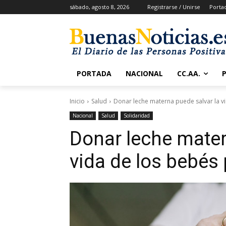
sábado, agosto 8, 2026
Registrarse / Unirse
Porta
PORTADA
NACIONAL
CC.AA.
Inicio
Salud
Donar leche materna puede salvar la v
Nacional
Salud
Solidaridad
Donar leche mater
vida de los bebés