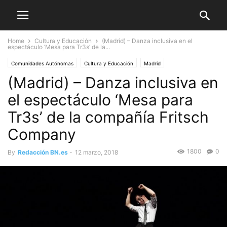
Home
Cultura y Educación
(Madrid) – Danza inclusiva en el
espectáculo ‘Mesa para Tr3s’ de la...
Comunidades Autónomas
Cultura y Educación
Madrid
(Madrid) – Danza inclusiva en
el espectáculo ‘Mesa para
Tr3s’ de la compañía Fritsch
Company
1800
0
By
Redacción BN.es
-
12 marzo, 2018