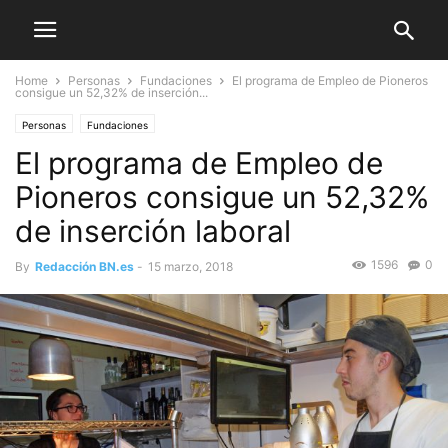
Home
Personas
Fundaciones
El programa de Empleo de Pioneros
consigue un 52,32% de inserción...
Personas
Fundaciones
El programa de Empleo de
Pioneros consigue un 52,32%
de inserción laboral
1596
0
By
Redacción BN.es
-
15 marzo, 2018