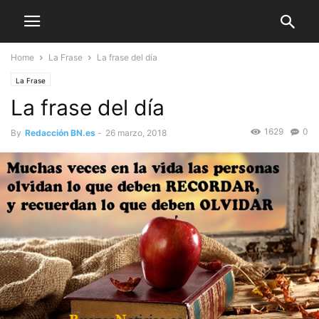
Home
La Frase
La frase del día
La Frase
La frase del día
1629
0
By
Redacción BN.es
-
26 marzo, 2018