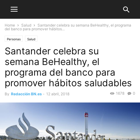
Home
Salud
Santander celebra su semana BeHealthy, el programa
del banco para promover hábitos...
Personas
Salud
Santander celebra su
semana BeHealthy, el
programa del banco para
promover hábitos saludables
1678
0
By
Redacción BN.es
-
12 abril, 2018