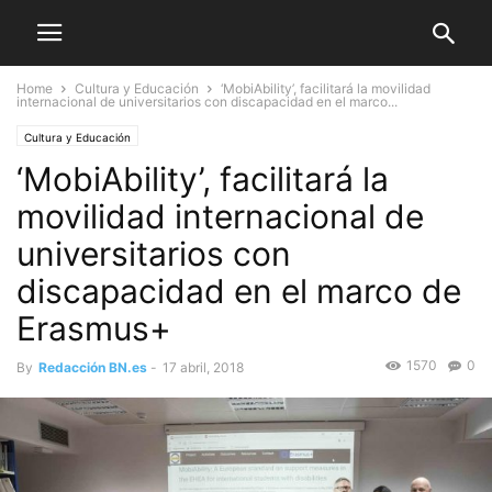
Home
Cultura y Educación
‘MobiAbility’, facilitará la movilidad
internacional de universitarios con discapacidad en el marco...
Cultura y Educación
‘MobiAbility’, facilitará la
movilidad internacional de
universitarios con
discapacidad en el marco de
Erasmus+
1570
0
By
Redacción BN.es
-
17 abril, 2018