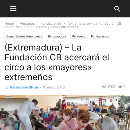
Home
Personas
Fundaciones
(Extremadura) – La Fundación CB
acercará el circo a los «mayores» extremeños
Comunidades Autónomas
Extremadura
Personas
Fundaciones
(Extremadura) – La
Fundación CB acercará el
circo a los «mayores»
extremeños
1793
0
By
Redacción BN.es
-
9 mayo, 2018