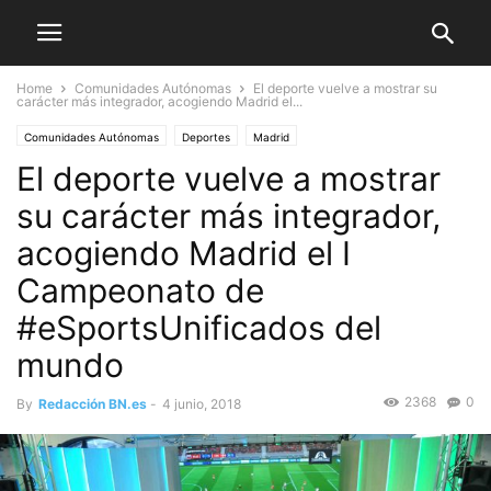
Home
Comunidades Autónomas
El deporte vuelve a mostrar su
carácter más integrador, acogiendo Madrid el...
Comunidades Autónomas
Deportes
Madrid
El deporte vuelve a mostrar
su carácter más integrador,
acogiendo Madrid el I
Campeonato de
#eSportsUnificados del
mundo
2368
0
By
Redacción BN.es
-
4 junio, 2018