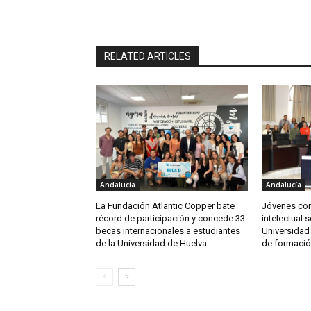
RELATED ARTICLES
Andalucía
Andalucía
La Fundación Atlantic Copper bate
Jóvenes co
récord de participación y concede 33
intelectual 
becas internacionales a estudiantes
Universidad
de la Universidad de Huelva
de formació