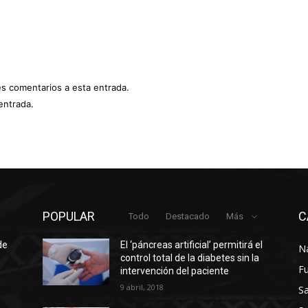
es comentarios a esta entrada.
entrada.
POPULAR
C
Todo
Destacado
Más
de
El ‘páncreas artificial’ permitirá el
N
control total de la diabetes sin la
F
intervención del paciente
9 abril, 2018
Sa