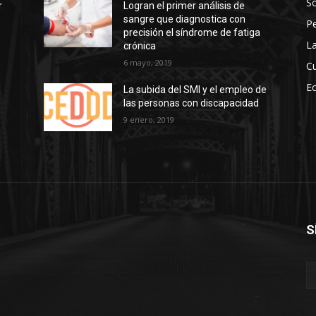
So
r
Logran el primer análisis de
sangre que diagnostica con
P
precisión el síndrome de fatiga
La
crónica
6 mayo, 2019
Cu
E
La subida del SMI y el empleo de
las personas con discapacidad
s
9 enero, 2019
S