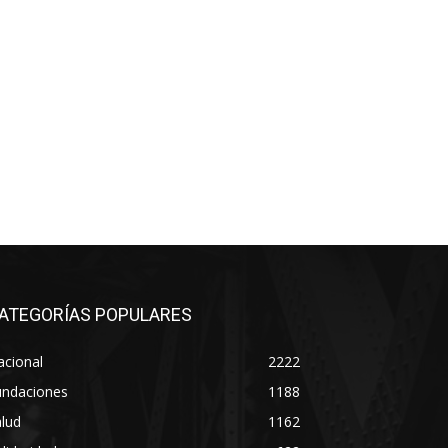
ATEGORÍAS POPULARES
acional
2222
undaciones
1188
lud
1162