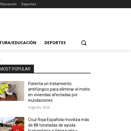
/Educación
Deportes
TURA/EDUCACIÓN
DEPORTES
..
MOST POPULAR
Patenta un tratamiento
antifúngico para eliminar el moho
en viviendas afectadas por
inundaciones
4 agosto, 2026
Cruz Roja Española moviliza más
de 88 toneladas de ayuda
humanitaria a Venezuela y