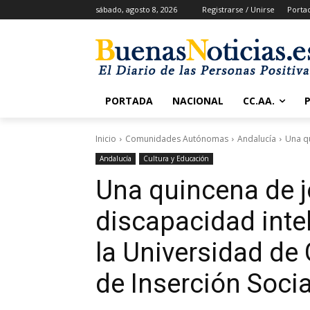
sábado, agosto 8, 2026
Registrarse / Unirse
Porta
PORTADA
NACIONAL
CC.AA.
Inicio
Comunidades Autónomas
Andalucía
Una qu
Andalucía
Cultura y Educación
Una quincena de 
discapacidad inte
la Universidad de
de Inserción Socia