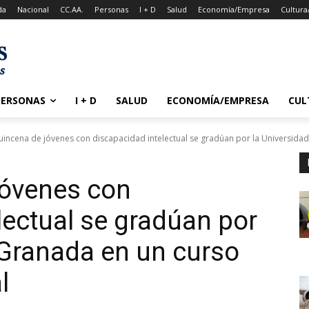
da
Nacional
CC.AA.
Personas
I + D
Salud
Economía/Empresa
Cultura
PERSONAS
I + D
SALUD
ECONOMÍA/EMPRESA
CUL
incena de jóvenes con discapacidad intelectual se gradúan por la Universidad.
jóvenes con
lectual se gradúan por
 Granada en un curso
l