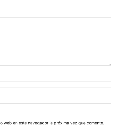
Nombre:
Correo
electróni
Sitio
web:
itio web en este navegador la próxima vez que comente.