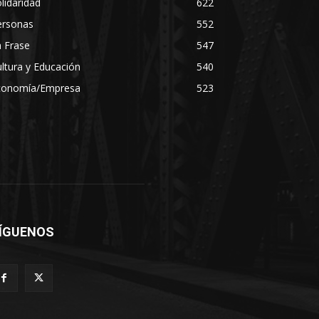
lidaridad
622
ersonas
552
 Frase
547
ltura y Educación
540
conomía/Empresa
523
ÍGUENOS