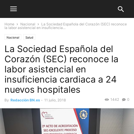
Home
Nacional
La Sociedad Española del Corazón (SEC) reconoce
la labor asistencial en insuficiencia...
Nacional
Salud
La Sociedad Española del
Corazón (SEC) reconoce la
labor asistencial en
insuficiencia cardiaca a 24
nuevos hospitales
1442
0
By
Redacción BN.es
-
11 julio, 2018