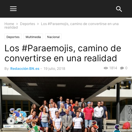
Home
Deportes
Los #Paraemojis, camino de convertirse en una
realidad
Deportes
Multimedia
Nacional
Los #Paraemojis, camino de
convertirse en una realidad
1814
0
By
Redacción BN.es
-
19 julio, 2018