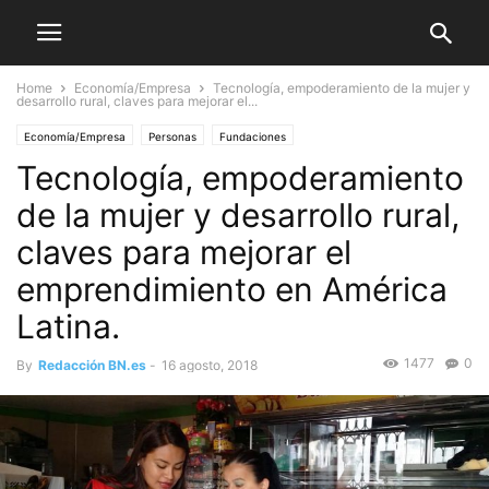
Home
Economía/Empresa
Tecnología, empoderamiento de la mujer y
desarrollo rural, claves para mejorar el...
Economía/Empresa
Personas
Fundaciones
Tecnología, empoderamiento
de la mujer y desarrollo rural,
claves para mejorar el
emprendimiento en América
Latina.
1477
0
By
Redacción BN.es
-
16 agosto, 2018