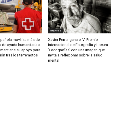
Eventos
spañola moviliza más de
Xavier Ferrer gana el VI Premio
s de ayuda humanitaria a
Internacional de Fotografía y Locura
 mantiene su apoyo para
‘Locografías’ con una imagen que
ión tras los terremotos
invita a reflexionar sobre la salud
mental