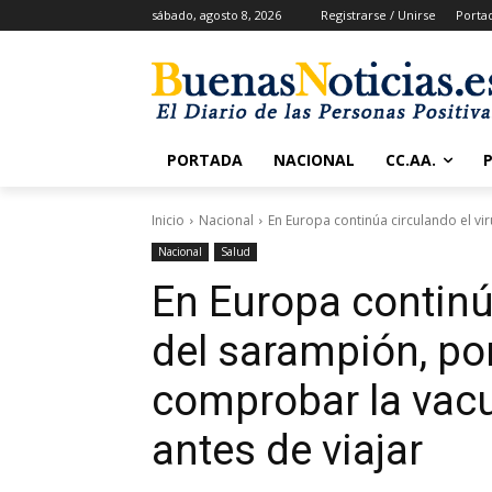
sábado, agosto 8, 2026
Registrarse / Unirse
Porta
PORTADA
NACIONAL
CC.AA.
Inicio
Nacional
En Europa continúa circulando el vir
Nacional
Salud
En Europa continúa
del sarampión, po
comprobar la vac
antes de viajar