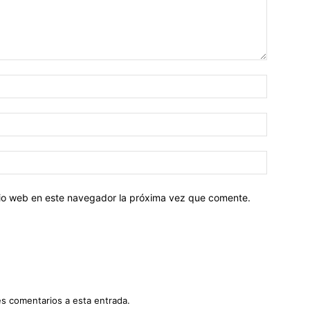
Nombre:
Correo
electróni
Sitio
web:
itio web en este navegador la próxima vez que comente.
es comentarios a esta entrada.