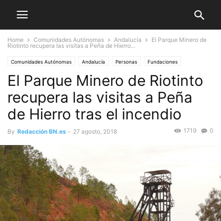
Home
Comunidades Autónomas
Andalucía
El Parque Minero de
Riotinto recupera las visitas a Peña de Hierro...
Comunidades Autónomas
Andalucía
Personas
Fundaciones
El Parque Minero de Riotinto
Medio Ambiente
recupera las visitas a Peña
de Hierro tras el incendio
1719
0
By
Redacción BN.es
-
27 agosto, 2018