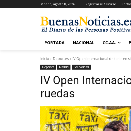
sábado, agosto 8, 2026
Registrarse / Unirse
Porta
PORTADA
NACIONAL
CC.AA.
Inicio
Deportes
IV Open Internacional de tenis en s
Deportes
Madrid
Solidaridad
IV Open Internacio
ruedas