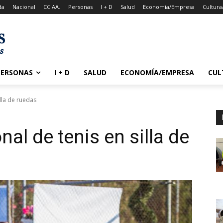
da
Nacional
CC.AA.
Personas
I + D
Salud
Economía/Empresa
Cultura
PERSONAS
I + D
SALUD
ECONOMÍA/EMPRESA
CUL
illa de ruedas
nal de tenis en silla de