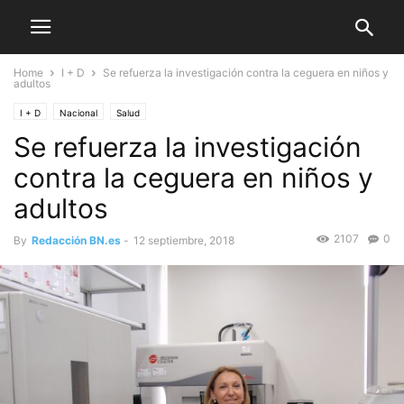
Home
I + D
Se refuerza la investigación contra la ceguera en niños y
adultos
I + D
Nacional
Salud
Se refuerza la investigación
contra la ceguera en niños y
adultos
2107
0
By
Redacción BN.es
-
12 septiembre, 2018