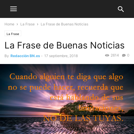
Home
La Frase
La Frase de Buenas Noticias
La Frase
La Frase de Buenas Noticias
2614
0
By
Redacción BN.es
-
17 septiembre, 2018