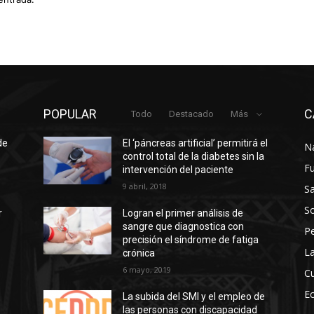
POPULAR
C
Todo
Destacado
Más
de
El ‘páncreas artificial’ permitirá el
N
control total de la diabetes sin la
F
intervención del paciente
9 abril, 2018
Sa
So
r
Logran el primer análisis de
sangre que diagnostica con
P
precisión el síndrome de fatiga
La
crónica
6 mayo, 2019
Cu
E
La subida del SMI y el empleo de
las personas con discapacidad