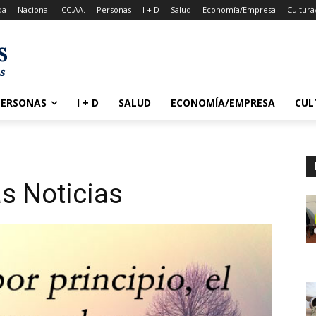
da
Nacional
CC.AA.
Personas
I + D
Salud
Economía/Empresa
Cultura
PERSONAS
I + D
SALUD
ECONOMÍA/EMPRESA
CUL
s Noticias