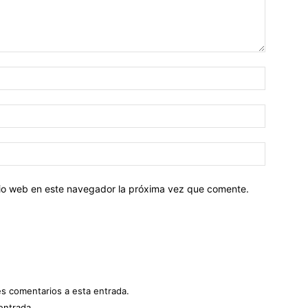
Nombre:
Correo
electróni
Sitio
web:
itio web en este navegador la próxima vez que comente.
es comentarios a esta entrada.
entrada.