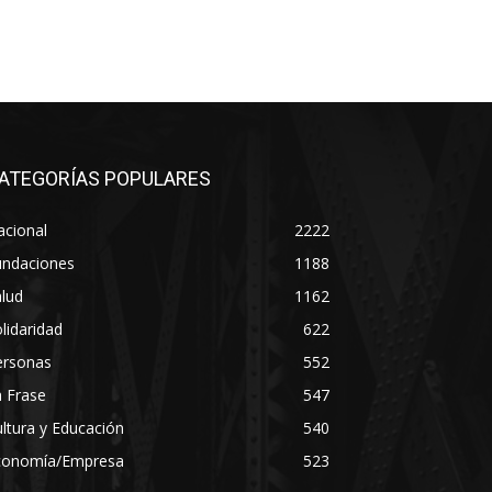
ATEGORÍAS POPULARES
acional
2222
undaciones
1188
lud
1162
lidaridad
622
ersonas
552
 Frase
547
ltura y Educación
540
conomía/Empresa
523