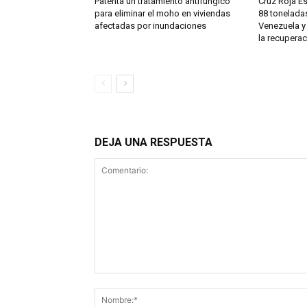
Patenta un tratamiento antifúngico
Cruz Roja E
para eliminar el moho en viviendas
88 tonelada
afectadas por inundaciones
Venezuela y
la recuperac
DEJA UNA RESPUESTA
Comentario: