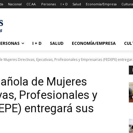
da
Nacional
CC.AA.
Personas
I + D
Salud
Economía/Empresa
Cultur
PERSONAS
I + D
SALUD
ECONOMÍA/EMPRESA
CUL
 Mujeres Directivas, Ejecutivas, Profesionales y Empresarias (FEDEPE) entregará
pañola de Mujeres
ivas, Profesionales y
EPE) entregará sus