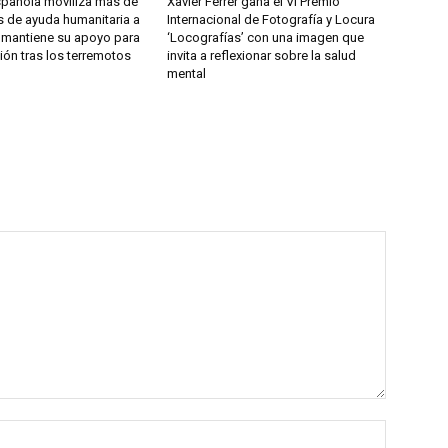
spañola moviliza más de
Xavier Ferrer gana el VI Premio
s de ayuda humanitaria a
Internacional de Fotografía y Locura
 mantiene su apoyo para
‘Locografías’ con una imagen que
ión tras los terremotos
invita a reflexionar sobre la salud
mental
Nombre: