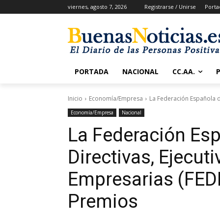
viernes, agosto 7, 2026
Registrarse / Unirse
Porta
PORTADA
NACIONAL
CC.AA.
Inicio
Economía/Empresa
La Federación Española de
Economía/Empresa
Nacional
La Federación Es
Directivas, Ejecut
Empresarias (FED
Premios