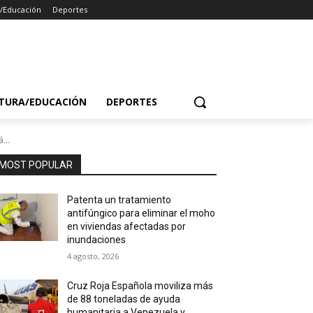
a/Educación
Deportes
TURA/EDUCACIÓN
DEPORTES
...
MOST POPULAR
Patenta un tratamiento
antifúngico para eliminar el moho
en viviendas afectadas por
inundaciones
4 agosto, 2026
Cruz Roja Española moviliza más
de 88 toneladas de ayuda
humanitaria a Venezuela y