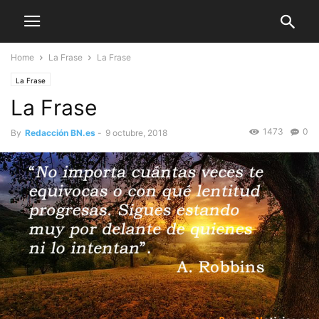
Home
La Frase
La Frase
La Frase
La Frase
1473
0
By
Redacción BN.es
-
9 octubre, 2018