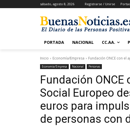
sábado, agosto 8, 2026
Registrarse / Unirse
Porta
PORTADA
NACIONAL
CC.AA.
Inicio
Economía/Empresa
Fundación ONCE con el ap
Economía/Empresa
Nacional
Personas
Fundación ONCE c
Social Europeo de
euros para impuls
de personas con 