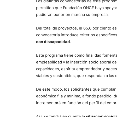
Las distintas convocatorias de este progra
permitido que Fundación ONCE haya apoyad
pudieran poner en marcha su empresa.
Del total de proyectos, el 65,6 por ciento e
convocatoria introduce criterios específico
con discapacidad
.
Este programa tiene como finalidad fomentar
empleabilidad y la inserción sociolaboral d
capacidades, espíritu emprendedor y necesi
viables y sostenibles, que respondan a las 
De este modo, los solicitantes que cumplan
económica fija y mínima, a fondo perdido, d
incrementará en función del perfil del emp
Así, se tendrá en cuenta la
situación sociol