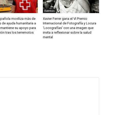
Eventos
spañola moviliza más de
Xavier Ferrer gana el VI Premio
s de ayuda humanitaria a
Internacional de Fotografía y Locura
 mantiene su apoyo para
‘Locografías’ con una imagen que
ión tras los terremotos
invita a reflexionar sobre la salud
mental