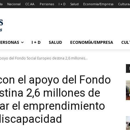
da
Nacional
CC.AA.
Personas
I + D
Salud
Economía/Empresa
Cultura
PERSONAS
I + D
SALUD
ECONOMÍA/EMPRESA
CUL
oyo del Fondo Social Europeo destina 2,6 millones...
on el apoyo del Fondo
stina 2,6 millones de
ar el emprendimiento
discapacidad