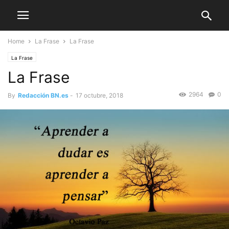
Home
La Frase
La Frase
La Frase
La Frase
2964
0
By
Redacción BN.es
-
17 octubre, 2018