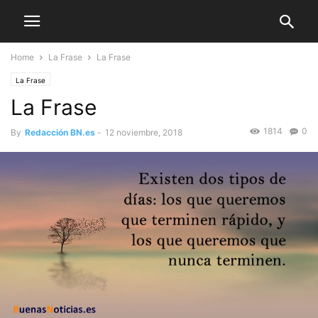
Home
La Frase
La Frase
La Frase
La Frase
1814
0
By
Redacción BN.es
-
12 noviembre, 2018