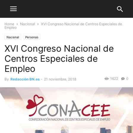
Home
Nacional
XVI Congreso Nacional de Centros Especiales de
Empleo
Nacional
Personas
XVI Congreso Nacional de
Centros Especiales de
Empleo
1622
0
By
Redacción BN.es
-
21 noviembre, 2018