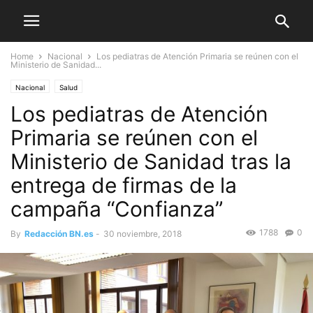
Home
Nacional
Los pediatras de Atención Primaria se reúnen con el
Ministerio de Sanidad...
Nacional
Salud
Los pediatras de Atención
Primaria se reúnen con el
Ministerio de Sanidad tras la
entrega de firmas de la
campaña “Confianza”
1788
0
By
Redacción BN.es
-
30 noviembre, 2018