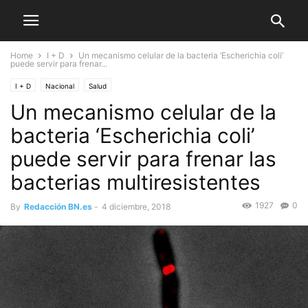
Home
I + D
Un mecanismo celular de la bacteria ‘Escherichia coli’
puede servir para frenar...
I + D
Nacional
Salud
Un mecanismo celular de la
bacteria ‘Escherichia coli’
puede servir para frenar las
bacterias multiresistentes
1927
0
By
Redacción BN.es
-
4 diciembre, 2018