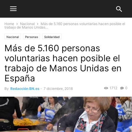
Home
Nacional
Más de 5.160 personas voluntarias hacen posible el
trabajo de Manos Unidas...
Nacional
Personas
Solidaridad
Más de 5.160 personas
voluntarias hacen posible el
trabajo de Manos Unidas en
España
1712
0
By
Redacción BN.es
-
7 diciembre, 2018