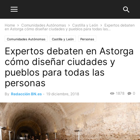
Home
Comunidades Autónomas
Castilla y León
Expertos debaten
en Astorga cómo diseñar ciudades y pueblos para todas las...
Comunidades Autónomas
Castilla y León
Personas
Expertos debaten en Astorga
cómo diseñar ciudades y
pueblos para todas las
personas
1878
0
By
Redacción BN.es
-
19 diciembre, 2018