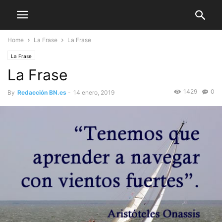
Home
La Frase
La Frase
La Frase
La Frase
1429
0
By
Redacción BN.es
-
14 enero, 2019