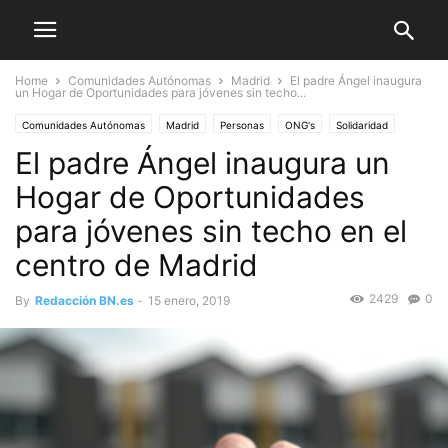
Home
Comunidades Autónomas
Madrid
El padre Ángel inaugura
un Hogar de Oportunidades para jóvenes sin techo...
Comunidades Autónomas
Madrid
Personas
ONG's
Solidaridad
El padre Ángel inaugura un
Hogar de Oportunidades
para jóvenes sin techo en el
centro de Madrid
2429
0
By
Redacción BN.es
-
15 enero, 2019