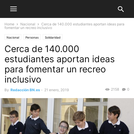
Home
Nacional
Cerca de 140.000 estudiantes aportan ideas para
fomentar un recreo inclusivo
Nacional
Personas
Solidaridad
Cerca de 140.000
estudiantes aportan ideas
para fomentar un recreo
inclusivo
2158
0
By
Redacción BN.es
-
21 enero, 2019