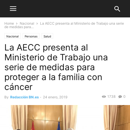
Home
Nacional
La AECC presenta al Ministerio de Trabajo una serie
de medidas para...
Nacional
Personas
Salud
La AECC presenta al
Ministerio de Trabajo una
serie de medidas para
proteger a la familia con
cáncer
1738
0
By
Redacción BN.es
-
24 enero, 2019