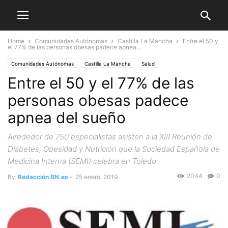
Home
Comunidades Autónomas
Castilla La Mancha
Entre el 50 y
el 77% de las personas obesas padece apnea...
Comunidades Autónomas
Castilla La Mancha
Salud
Entre el 50 y el 77% de las
personas obesas padece
apnea del sueño
Alrededor de 750 especialistas asisten a la XIII Reunión de
Diabetes, Obesidad y Nutrición que la Sociedad Española de
Medicina Interna (SEMI) celebra en Toledo
2044
0
By
Redacción BN.es
-
25 enero, 2019